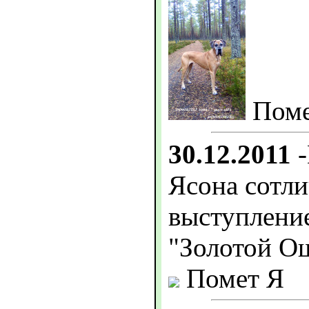
Поме
30.12.2011
-
Ясона сотл
выступление
"Золотой О
Помет Я